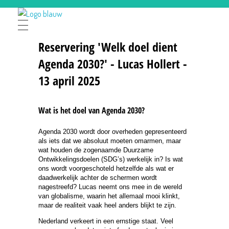
Lezingen Schijndel
Informeren, inspireren & verbinden.